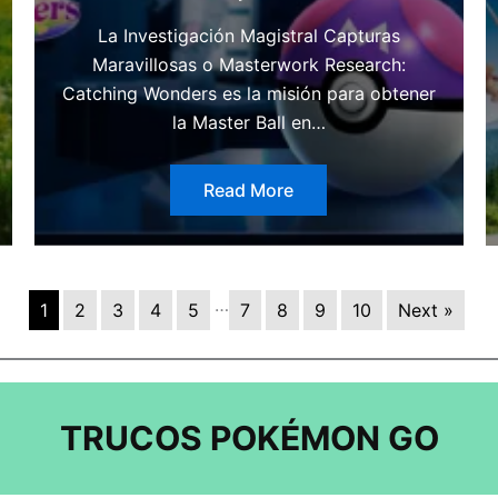
La Investigación Magistral Capturas
Maravillosas o Masterwork Research:
Catching Wonders es la misión para obtener
la Master Ball en…
Read More
…
1
2
3
4
5
7
8
9
10
Next »
TRUCOS POKÉMON GO