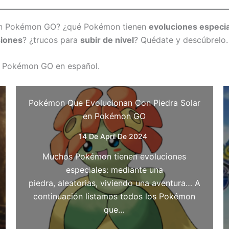
n Pokémon GO? ¿qué Pokémon tienen
evoluciones especi
siones
? ¿trucos para
subir de nivel
? Quédate y descúbrelo.
ra Pokémon GO en español.
Pokémon Que Evolucionan Con Piedra Solar
en Pokémon GO
14 De April De 2024
Muchos Pokémon tienen evoluciones
especiales: mediante una
piedra, aleatorias, viviendo una aventura… A
continuación listamos todos los Pokémon
que…