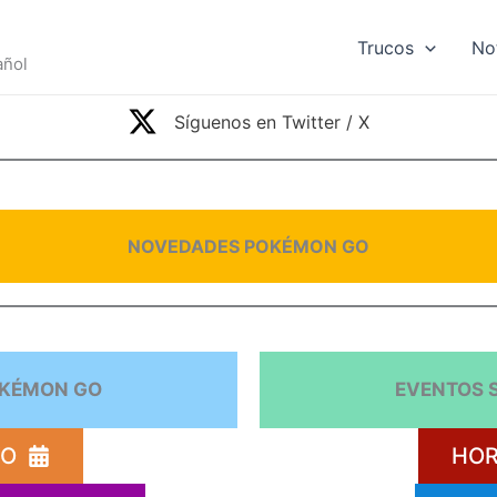
Trucos
No
añol
Síguenos en Twitter / X
NOVEDADES POKÉMON GO
OKÉMON GO
EVENTOS 
YO
HOR