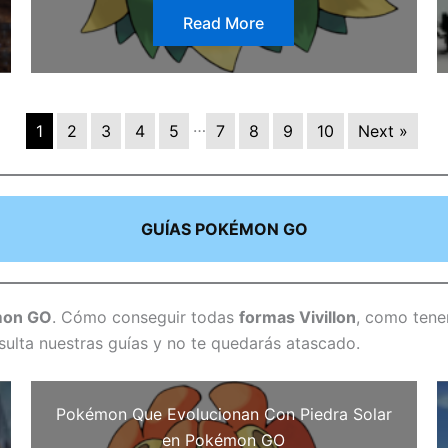
Read More
…
1
2
3
4
5
7
8
9
10
Next »
GUÍAS POKÉMON GO
émon GO
. Cómo conseguir todas
formas Vivillon
, como tene
sulta nuestras guías y no te quedarás atascado.
Pokémon Que Evolucionan Con Piedra Solar
en Pokémon GO