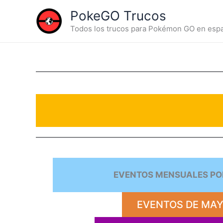
Skip
PokeGO Trucos
to
Todos los trucos para Pokémon GO en esp
content
EVENTOS MENSUALES P
EVENTOS DE MA