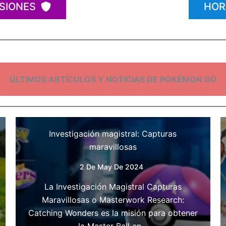
SIONES
HOR
ÚLTIMOS ARTÍCULOS Y NOTICIAS DE POKÉMON GO
Investigación magistral: Capturas
maravillosas
2 De May De 2024
La Investigación Magistral Capturas
Maravillosas o Masterwork Research:
Catching Wonders es la misión para obtener
la Master Ball en…