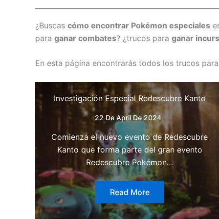
¿Buscas
cómo encontrar Pokémon especiales
e
para
ganar combates
? ¿trucos para
ganar incur
En esta página encontrarás todos los trucos pa
Investigación Especial Redescubre Kanto
22 De April De 2024
Comienza el nuevo evento de Redescubre
Kanto que forma parte del gran evento
Redescubre Pokémon…
Read More