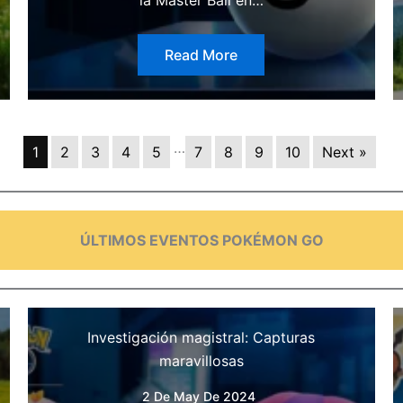
Read More
…
1
2
3
4
5
7
8
9
10
Next »
ÚLTIMOS EVENTOS POKÉMON GO
Investigación magistral: Capturas
maravillosas
2 De May De 2024