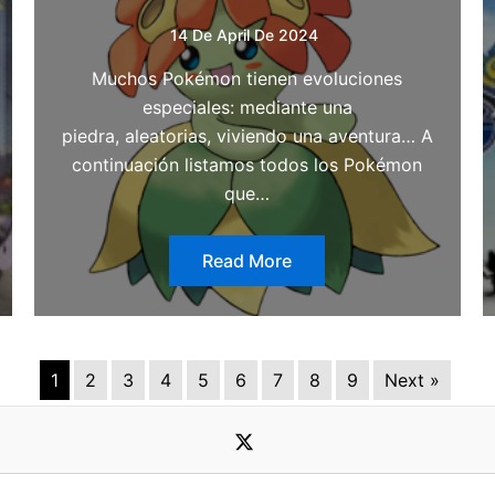
14 De April De 2024
Muchos Pokémon tienen evoluciones
especiales: mediante una
piedra, aleatorias, viviendo una aventura… A
continuación listamos todos los Pokémon
que…
Read More
1
2
3
4
5
6
7
8
9
Next »