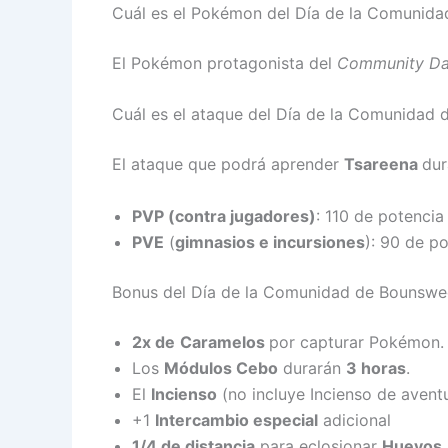
Cuál es el Pokémon del Día de la Comuni
El Pokémon protagonista del
Community
D
Cuál es el ataque del Día de la Comunida
El ataque que podrá aprender
Tsareena
dur
PVP (contra jugadores)
: 110 de potencia
PVE
(
gimnasios e incursiones
): 90 de p
Bonus del Día de la Comunidad de Bounsw
2x de
Caramelos
por capturar Pokémon.
Los
Módulos Cebo
durarán
3 horas
.
El
Incienso
(no incluye Incienso de aventu
+1
Intercambio especial
adicional
1/4 de distancia
para eclosionar
Huevos