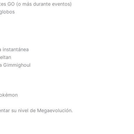
tes GO (o más durante eventos)
globos
 instantánea
eltan
 a Gimmighoul
Pokémon
tar su nivel de Megaevolución.