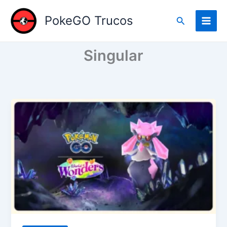
Skip
to
PokeGO Trucos
Search
content
Singular